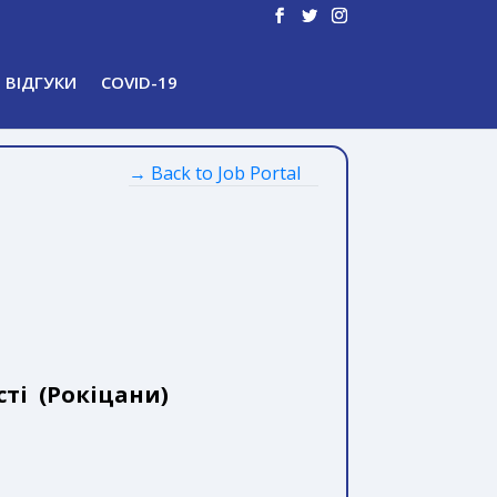
ВІДГУКИ
COVID-19
→ Back to Job Portal
ті (Рокіцани)