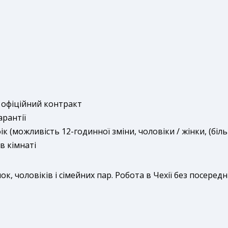
 офіційний контракт
арантії
фік (можливість 12-годинної зміни, чоловіки / жінки, (біл
в кімнаті
нок, чоловіків і сімейних пар. Робота в Чехії без посеред