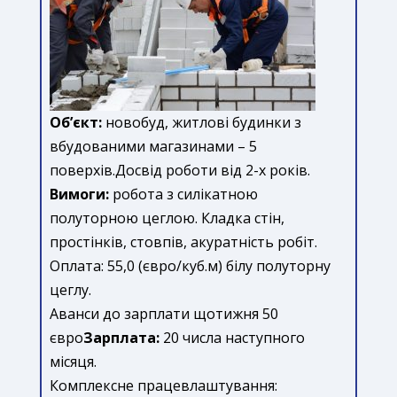
Об’єкт:
новобуд, житлові будинки з
вбудованими магазинами – 5
поверхів.Досвід роботи від 2-х років.
Вимоги:
робота з силікатною
полуторною цеглою. Кладка стін,
простінків, стовпів, акуратність робіт.
Оплата: 55,0 (євро/куб.м) білу полуторну
цеглу.
Аванси до зарплати щотижня 50
євро
Зарплата:
20 числа наступного
місяця.
Комплексне працевлаштування: