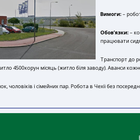
Вимоги:
– робот
Обов’язки:
– к
працювати сидя
Транспорт до р
ло 4500корун місяць (житло біля заводу). Аванси кожн
нок, чоловіків і сімейних пар. Робота в Чехії без посеред