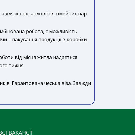
а для жінок, чоловіків, сімейних пар.
омбінована робота, є можливість
чи – пакування продукції в коробки.
оботи від місця житла надається
ого тижня.
ників. Гарантована чеська віза. Завжди
ВСІ ВАКАНСІЇ