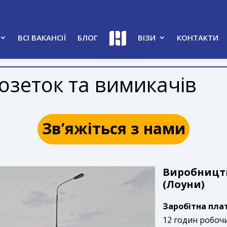
ВСІ ВАКАНСІЇ
БЛОГ
ВІЗИ
КОНТАКТИ
зеток та вимикачів
Зв’яжіться з нами
Виробництв
(Лоуни)
Заробітна плат
12 годин робочих