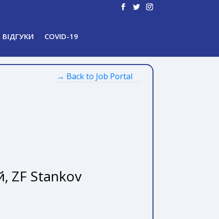
ВІДГУКИ
COVID-19
→ Back to Job Portal
, ZF Stankov