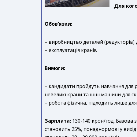
Для кого
Обов’язки:
– виробництво деталей (редукторів) 
– експлуатація кранів
Вимоги:
– кандидати пройдуть навчання для р
невеликі крани та інші машини для ск
– робота фізична, підходить лише для 
Зарплата:
130-140 крон/год. Базова 
становить 25%, понаднормові у вихід