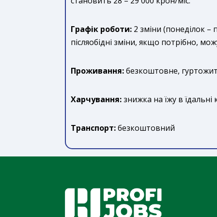
становить 28 – 29 000 крон/міс.
Графік роботи:
2 зміни (понеділок – п
післяобідні зміни, якщо потрібно, мо
Проживання:
безкоштовне, гуртожиток
Харчування:
знижка на їжу в їдальні к
Транспорт:
безкоштовний