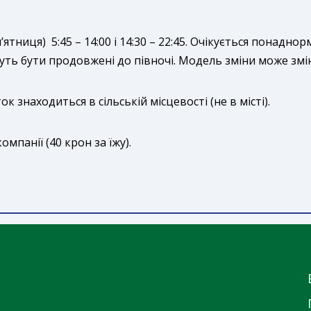
’ятниця) 5:45 – 14:00 і 14:30 – 22:45. Очікується понаднор
жуть бути продовжені до півночі. Модель зміни може змі
 знаходиться в сільській місцевості (не в місті).
омпанії (40 крон за їжу).