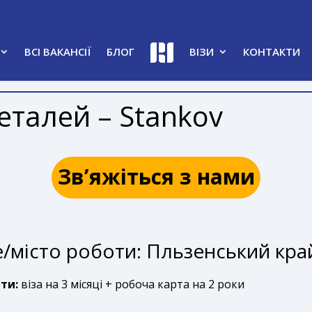
ВСІ ВАКАНСІЇ
БЛОГ
ВІЗИ
КОНТАКТИ
талей – Stankov
Зв’яжіться з нами
/місто роботи: Пльзенський край
ти:
віза на 3 місяці + робоча карта на 2 роки