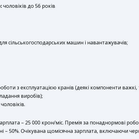
:
чоловіків до 56 років
для сільськогосподарських машин і навантажувачів;
оботи з експлуатацією кранів (деякі компоненти важкі
ладання виробів);
чоловіків.
зарплата – 25 000 крон/міс. Премія за понаднормові роб
ні – 50%. Очікувана щомісячна зарплата, включаючи че