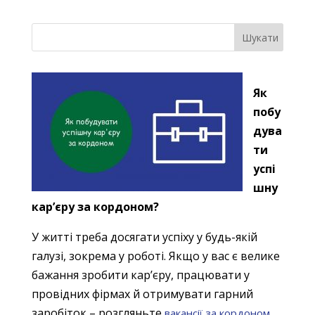
Як
побу
дува
ти
успі
шну
кар’єру за кордоном?
У житті треба досягати успіху у будь-якій
галузі, зокрема у роботі. Якщо у вас є велике
бажання зробити кар’єру, працювати у
провідних фірмах й отримувати гарний
заробіток – розгляньте
вакансії за кордоном