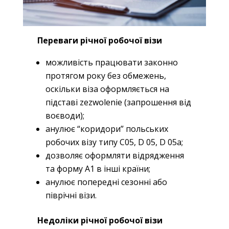
Переваги річної робочої візи
можливість працювати законно
протягом року без обмежень,
оскільки віза оформляється на
підставі zezwolenie (запрошення від
воєводи);
анулює “коридори” польських
робочих візу типу С05, D 05, D 05a;
дозволяє оформляти відрядження
та форму А1 в інші країни;
анулює попередні сезонні або
піврічні візи.
Недоліки річної робочої візи