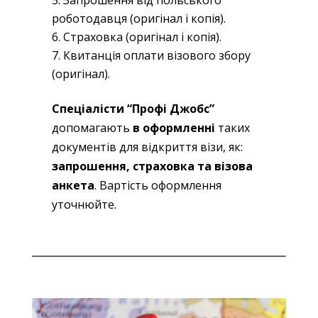
Запрошення від польського
роботодавця (оригінал і копія).
Страховка (оригінал і копія).
Квитанція оплати візового збору
(оригінал).
Спеціалісти “Профі Джобс”
допомагають
в оформленні
таких
документів для відкриття візи, як:
запрошення, страховка та візова
анкета
. Вартість оформлення
уточнюйте.