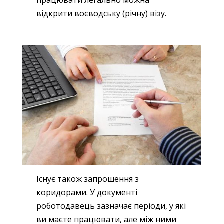
працювати легально можна
відкрити воєводську (річну) візу.
Існує також запрошення з
коридорами. У документі
роботодавець зазначає періоди, у які
ви маєте працювати, але між ними