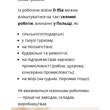
Із робочою візою
D 05a
можна
влаштуватися на такі
сезонні
роботи
, визнанні
у Польщі
, як:
сільськогосподарські;
у галузі туризму;
на лісозаготівлі;
будівельні та ремонтні;
на підприємствах харчової
промисловості (рибна, цукрова,
консервна промисловість);
на морі (на суднах, поромах тощо).
Не вважаються сезонними роботами
—
праця на заводах, складах,
виробництвах.