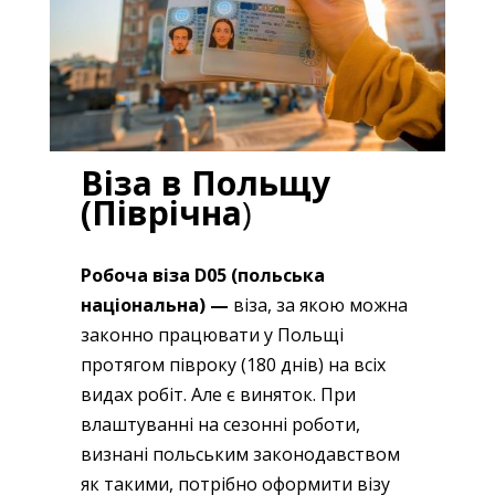
Віза в Польщу
(Піврічна
)
Робоча віза D05 (польська
національна) —
віза, за якою можна
законно працювати у Польщі
протягом півроку (180 днів) на всіх
видах робіт. Але є виняток. При
влаштуванні на сезонні роботи,
визнані польським законодавством
як такими, потрібно оформити візу