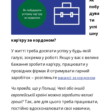
Як
побу
дува
ти
успі
шну
кар’єру за кордоном?
У житті треба досягати успіху у будь-якій
галузі, зокрема у роботі. Якщо у вас є велике
бажання зробити кар’єру, працювати у
провідних фірмах й отримувати гарний
заробіток – розгляньте
вакансії за кордоном
Чи правда, що у Польщі, Чехії або іншій
європейській країні можна заробити великі
гроші?
Так, але для цього треба працювати,
постійно вдосконалювати свої навички,