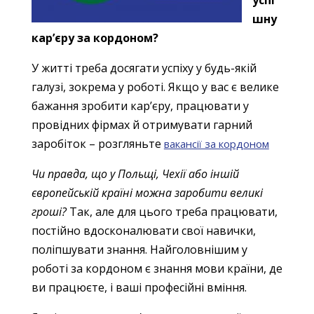
успі
шну
кар’єру за кордоном?
У житті треба досягати успіху у будь-якій
галузі, зокрема у роботі. Якщо у вас є велике
бажання зробити кар’єру, працювати у
провідних фірмах й отримувати гарний
заробіток – розгляньте
вакансії за кордоном
Чи правда, що у Польщі, Чехії або іншій
європейській країні можна заробити великі
гроші?
Так, але для цього треба працювати,
постійно вдосконалювати свої навички,
поліпшувати знання. Найголовнішим у
роботі за кордоном є знання мови країни, де
ви працюєте, і ваші професійні вміння.