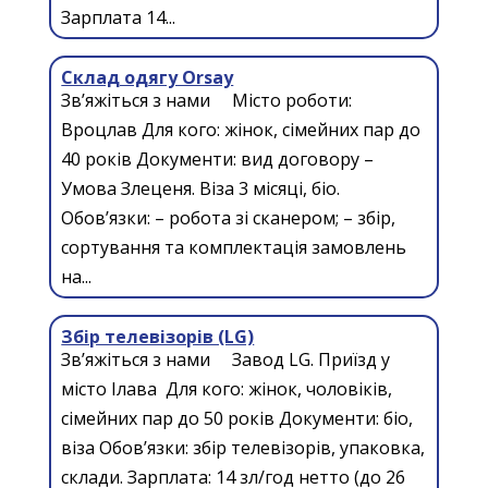
Зарплата 14...
Склад одягу Orsay
Зв’яжіться з нами Місто роботи:
Вроцлав Для кого: жінок, сімейних пар до
40 років Документи: вид договору –
Умова Злеценя. Віза 3 місяці, біо.
Обов’язки: – робота зі сканером; – збір,
сортування та комплектація замовлень
на...
Збір телевізорів (LG)
Зв’яжіться з нами Завод LG. Приїзд у
місто Ілава Для кого: жінок, чоловіків,
сімейних пар до 50 років Документи: біо,
віза Обов’язки: збір телевізорів, упаковка,
склади. Зарплата: 14 зл/год нетто (до 26