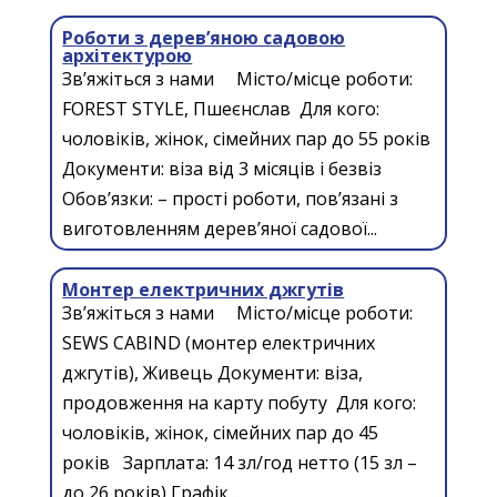
Роботи з дерев’яною садовою
архітектурою
Зв’яжіться з нами Місто/місце роботи:
FOREST STYLE, Пшеєнслав Для кого:
чоловіків, жінок, сімейних пар до 55 років
Документи: віза від 3 місяців і безвіз
Обов’язки: – прості роботи, пов’язані з
виготовленням дерев’яної садової...
Монтер електричних джгутів
Зв’яжіться з нами Місто/місце роботи:
SEWS CABIND (монтер електричних
джгутів), Живець Документи: віза,
продовження на карту побуту Для кого:
чоловіків, жінок, сімейних пар до 45
років Зарплата: 14 зл/год нетто (15 зл –
до 26 років) Графік...