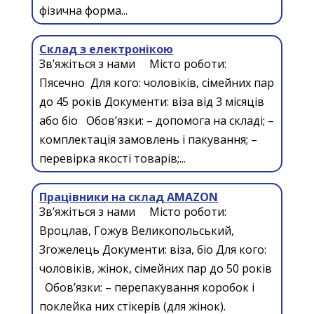
фізична форма...
Склад з електронікою
Зв’яжіться з нами Місто роботи:
Пясечно Для кого: чоловіків, сімейних пар
до 45 років Документи: віза від 3 місяців
або біо Обов’язки: – допомога на складі; –
комплектація замовлень і пакування; –
перевірка якості товарів;...
Працівники на склад AMAZON
Зв’яжіться з нами Місто роботи:
Вроцлав, Гожув Великопольський,
Згожелець Документи: віза, біо Для кого:
чоловіків, жінок, сімейних пар до 50 років
Обов’язки: – перепакування коробок і
поклейка них стікерів (для жінок).