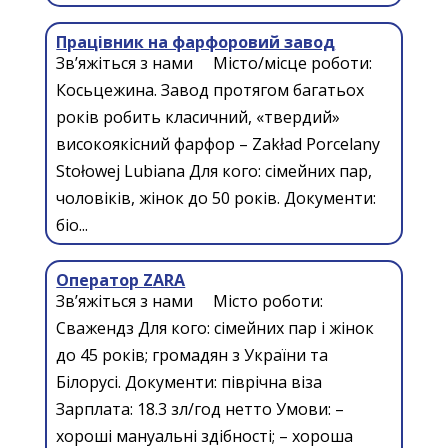
Працівник на фарфоровий завод
Зв’яжіться з нами Місто/місце роботи:
Косьцежина. Завод протягом багатьох
років робить класичний, «твердий»
високоякісний фарфор – Zakład Porcelany
Stołowej Lubiana Для кого: сімейних пар,
чоловіків, жінок до 50 років. Документи:
біо...
Оператор ZARA
Зв’яжіться з нами Місто роботи:
Сважендз Для кого: сімейних пар і жінок
до 45 років; громадян з України та
Білорусі. Документи: піврічна віза
Зарплата: 18.3 зл/год нетто Умови: –
хороші мануальні здібності; – хороша